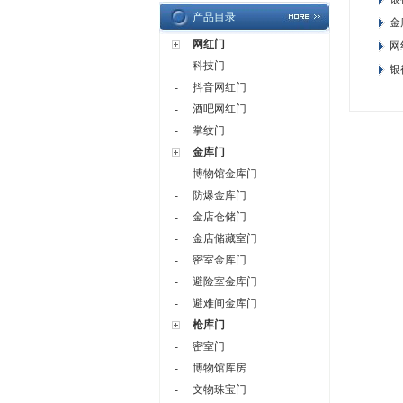
产品目录
金
网红门
网
-
科技门
银
-
抖音网红门
-
酒吧网红门
-
掌纹门
金库门
-
博物馆金库门
-
防爆金库门
-
金店仓储门
-
金店储藏室门
-
密室金库门
-
避险室金库门
-
避难间金库门
枪库门
-
密室门
-
博物馆库房
-
文物珠宝门