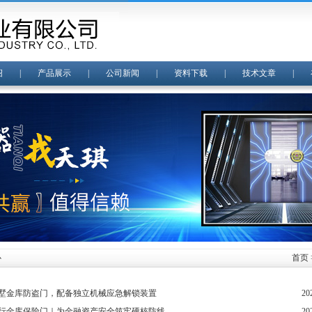
绍
|
产品展示
|
公司新闻
|
资料下载
|
技术文章
|
心
首页
墅金库防盗门，配备独立机械应急解锁装置
20
行金库保险门｜为金融资产安全筑牢硬核防线
20