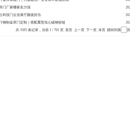
库门厂家哪家实力强
20
红科技门企业展厅颜值担当
20
行钢制金库门定制｜搭配重型实心碳钢铰链
20
共 3505 条记录，当前 1 / 701 页 首页 上一页
下一页
末页
跳转到第