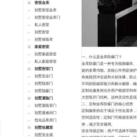
密室金库
别墅密室金库
-
别墅密室金库门
-
私人密室
-
别墅密室
-
别墅保险库
-
家庭密室
别墅家庭密室
-
一、什么是金库防爆门？
私人家庭密室
-
金库防爆门是一种专为抵御爆炸、
别墅密室门
盗的多重功能。其核心作用是保护
别墅安全门
-
有效阻挡冲击波和火焰传播，防止
别墅隐形门
-
不同的防破坏能力和耐火极限，确
定制化服务则允许用户根据空间布
别墅隐蔽门
-
大型双开门结构。这种灵活性是现
别墅避险门
二、定制金库防爆门的核心优势
别墅避险室门
-
定制服务的在于满足个性化需求，
别墅避难间门
-
空间适应性：定制门可根据安装环
危化品库房门
-
体，减少安全漏洞。
别墅收藏室
安全等级定制：用户可选择不同防
别墅安全屋
-