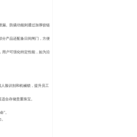
泄漏。防撬功能则通过加厚铰链
部分产品还配备日间闸门，方便
，用户可强化特定性能，如为沿
成人脸识别和机械锁，提升员工
其适合存储贵重珠宝。
命"。
力。