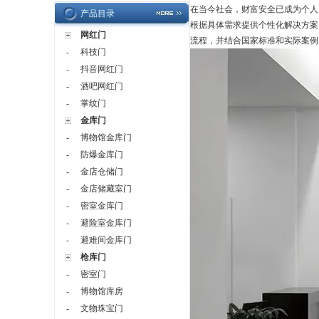
在当今社会，财富安全已成为个人
产品目录
根据具体需求提供个性化解决方案
网红门
流程，并结合国家标准和实际案例
科技门
-
抖音网红门
-
酒吧网红门
-
掌纹门
-
金库门
博物馆金库门
-
防爆金库门
-
金店仓储门
-
金店储藏室门
-
密室金库门
-
避险室金库门
-
避难间金库门
-
枪库门
密室门
-
博物馆库房
-
文物珠宝门
-