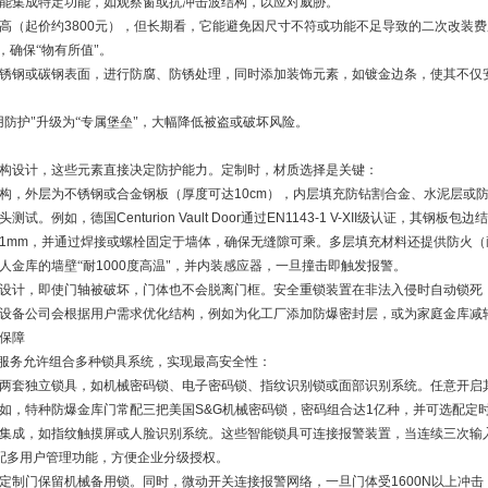
能集成特定功能，如观察窗或抗冲击波结构，以应对威胁。
高（起价约
3800
元），但长期看，它能避免因尺寸不符或功能不足导致的二次改装费
，确保“物有所值"。
锈钢或碳钢表面，进行防腐、防锈处理，同时添加装饰元素，如镀金边条，使其不仅
用防护"升级为“专属堡垒"，大幅降低被盗或破坏风险。
构设计，这些元素直接决定防护能力。定制时，材质选择是关键：
构，外层为不锈钢或合金钢板（厚度可达
10cm
），内层填充防钻割合金、水泥层或
头测试。例如，德国
Centurion Vault Door
通过
EN1143-1 V-XII
级认证，其钢板包边结
1mm
，并通过焊接或螺栓固定于墙体，确保无缝隙可乘。多层填充材料还提供防火（
人金库的墙壁“耐
1000
度高温"，并内装感应器，一旦撞击即触发报警。
设计，即使门轴被破坏，门体也不会脱离门框。安全重锁装置在非法入侵时自动锁死
设备公司会根据用户需求优化结构，例如为化工厂添加防爆密封层，或为家庭金库减
保障
制服务允许组合多种锁具系统，实现最高安全性：
两套独立锁具，如机械密码锁、电子密码锁、指纹识别锁或面部识别系统。任意开启
如，特种防爆金库门常配三把美国
S&G
机械密码锁，密码组合达
1
亿种，并可选配定
集成，如指纹触摸屏或人脸识别系统。这些智能锁具可连接报警装置，当连续三次输
配多用户管理功能，方便企业分级授权。
定制门保留机械备用锁。同时，微动开关连接报警网络，一旦门体受
1600N
以上冲击