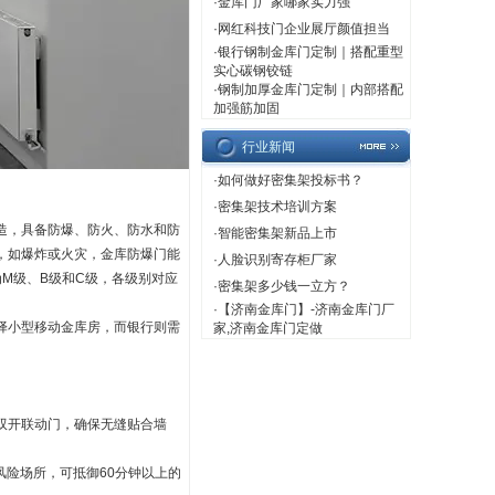
·
金库门厂家哪家实力强
·
网红科技门企业展厅颜值担当
·
银行钢制金库门定制｜搭配重型
实心碳钢铰链
·
钢制加厚金库门定制｜内部搭配
加强筋加固
行业新闻
·
如何做好密集架投标书？
·
密集架技术培训方案
造，具备防爆、防火、防水和防
·
智能密集架新品上市
，如爆炸或火灾，金库防爆门能
·
人脸识别寄存柜厂家
为
M
级、
B
级和
C
级，各级别对应
·
密集架多少钱一立方？
·
【济南金库门】-济南金库门厂
择小型移动金库房，而银行则需
家,济南金库门定做
双开联动门，确保无缝贴合墙
风险场所，可抵御
60
分钟以上的