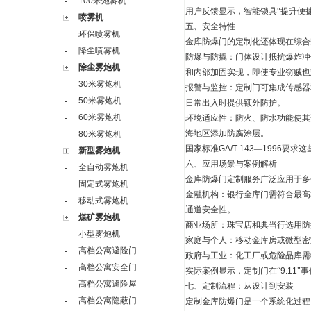
100米炮雾机
-
用户反馈显示，智能锁具“提升便
喷雾机
五、安全特性
环保喷雾机
-
金库防爆门的定制化还体现在综合
降尘喷雾机
-
防爆与防撬：门体设计抵抗爆炸冲
除尘雾炮机
和内部加固实现，即使专业窃贼也
30米雾炮机
-
报警与监控：定制门可集成传感器
50米雾炮机
-
日常出入时提供额外防护。
60米雾炮机
-
环境适应性：防火、防水功能使其
海地区添加防腐涂层。
80米雾炮机
-
国家标准
GA/T 143
—
1996
要求这
新型雾炮机
六、应用场景与案例解析
全自动雾炮机
-
金库防爆门定制服务广泛应用于多
固定式雾炮机
-
金融机构：银行金库门需符合最高
移动式雾炮机
-
通道安全性。
煤矿雾炮机
商业场所：珠宝店和典当行选用防
小型雾炮机
-
家庭与个人：移动金库房或微型密
高档公寓避险门
-
政府与工业：化工厂或危险品库需
高档公寓安全门
-
实际案例显示，定制门在“
9.11
"
高档公寓避险屋
-
七、定制流程：从设计到安装
高档公寓隐蔽门
-
定制金库防爆门是一个系统化过程