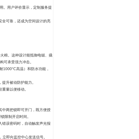
用。用户评价显示，定制服务提
安全可靠，还成为空间设计的亮
防火棉。这种设计能抵御电锯、撬
构可承受强力冲击。
耐
1000
°
C
高温）和防水功能，
，提升被动防护能力。
轻重量以便移动。
其中两把锁即可开门，既方便授
时锁限制开启时间。
入错误密码时，自动触发声光报
，立即向监控中心发送信号。