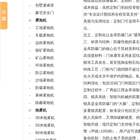
电钻或切割设备破坏。定制时，还
别墅避难室
-
成本效益：虽然定制门初始投资较
豪宅安全门
-
供“专业设计图纸和全程安装支持"
雾炮机
美观与实用结合：定制门可选用不
工地雾炮机
-
点。
总之，定制化让金库防爆门从“通
车载雾炮机
-
三、材质与结构：防爆性能的基石
远程雾炮机
-
金库防爆门的核心在于其材质和结
煤矿雾炮机
-
高强度材料：门体通常采用多层结
矿山雾炮机
-
棍等工具攻击，甚至抵御金刚石钻
环保雾炮机
-
特殊工艺：门框与门扇间隙不超过
防尘雾炮机
-
在火灾或水灾中保护内部物品。私
沙场雾炮机
-
结构强化：包括活动门闩和固定闩
防爆雾炮机
-
定制过程中，厂商如江西金库保险
果树雾炮机
-
四、锁具系统：智能与机械的双重
除霾雾炮机
-
锁具是金库防爆门的“大脑"，定
炮雾机
多重锁具配置：标准设计包括至少
权人员操作，又增加破解难度。例
30米炮雾机
-
智能升级：现代定制门支持电子化
50米炮雾机
-
警（声级≥
100dB
）。用户还可选
80米炮雾机
-
备份机制：为防止电子系统故障，