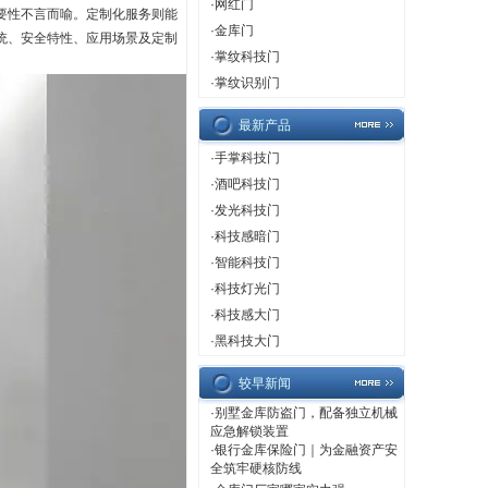
·
网红门
要性不言而喻。定制化服务则能
·
金库门
统、安全特性、应用场景及定制
·
掌纹科技门
·
掌纹识别门
最新产品
·
手掌科技门
·
酒吧科技门
·
发光科技门
·
科技感暗门
·
智能科技门
·
科技灯光门
·
科技感大门
·
黑科技大门
较早新闻
·
别墅金库防盗门，配备独立机械
应急解锁装置
·
银行金库保险门｜为金融资产安
全筑牢硬核防线