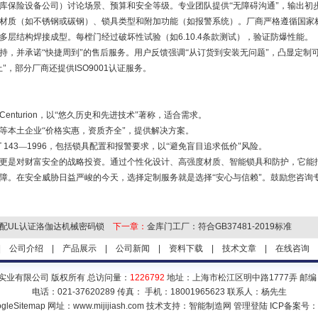
库保险设备公司）讨论场景、预算和安全等级。专业团队提供“无障碍沟通"，输出初
材质（如不锈钢或碳钢）、锁具类型和附加功能（如报警系统）。厂商严格遵循国家
多层结构焊接成型。每樘门经过破坏性试验（如
6.10.4
条款测试），验证防爆性能。
持，并承诺“快捷周到"的售后服务。用户反馈强调“从订货到安装无问题"，凸显定制
上"，部分厂商还提供
ISO9001
认证服务。
Centurion
，以“悠久历史和先进技术"著称，适合需求。
等本土企业“价格实惠，资质齐全"，提供解决方案。
T 143
—
1996
，包括锁具配置和报警要求，以“避免盲目追求低价"风险。
更是对财富安全的战略投资。通过个性化设计、高强度材质、智能锁具和防护，它能
障。在安全威胁日益严峻的今天，选择定制服务就是选择“安心与信赖"。鼓励您咨询
配UL认证洛伽达机械密码锁
下一章：
金库门工厂：符合GB37481-2019标准
|
公司介绍
|
产品展示
|
公司新闻
|
资料下载
|
技术文章
|
在线咨询
实业有限公司 版权所有 总访问量：
1226792
地址：上海市松江区明中路1777弄 邮编：
电话：021-37620289 传真： 手机：18001965623 联系人：杨先生
gleSitemap
网址：www.mijijiash.com 技术支持：
智能制造网
管理登陆
ICP备案号：