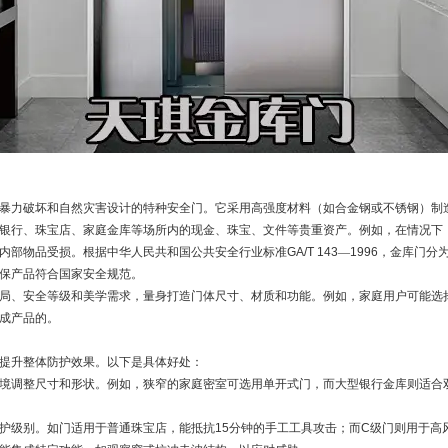
暴力破坏和自然灾害设计的特种安全门。它采用高强度材料（如合金钢或不锈钢）制
银行、珠宝店、家庭金库等场所内的现金、珠宝、文件等贵重资产。例如，在情况下
内部物品受损。根据中华人民共和国公共安全行业标准
GA/T 143
—
1996
，金库门分
保产品符合国家安全规范。
局、安全等级和美学需求，量身打造门体尺寸、材质和功能。例如，家庭用户可能选
成产品的。
提升整体防护效果。以下是具体好处：
境调整尺寸和形状。例如，狭窄的家庭密室可选用单开式门，而大型银行金库则适合
护级别。如
门适用于普通珠宝店，能抵抗
15
分钟的手工工具攻击；而
C
级门则用于高