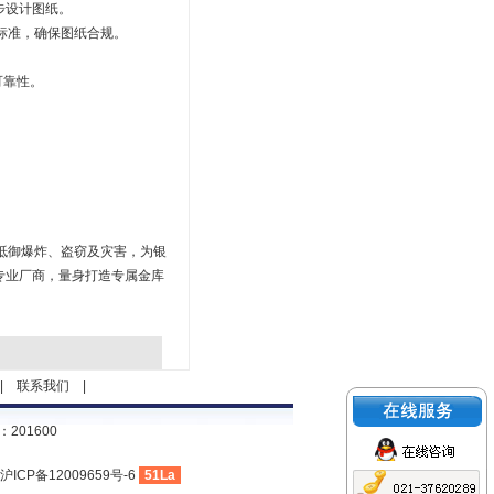
步设计图纸。
标准，确保图纸合规。
可靠性。
抵御爆炸、盗窃及灾害，为银
专业厂商，量身打造专属金库
|
联系我们
|
201600
沪ICP备12009659号-6
51La