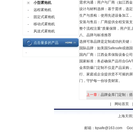
需求沟通：用户与厂商（如江西金
小型雾炮机
设计与材料选择：基于需求，选定
远程雾炮机
-
生产与质检：使用先进设备加工，
固定式雾炮机
-
安装与售后：厂商提供全程安装支
移动式雾炮机
-
整个流程注重“质量保障，用户至
风送式雾炮机
-
八、品牌与标准推荐
选择可靠品牌是定制成功的关键：
点击量多的产品
国际品牌：如美国
Safesafe
或德国
·
国内厂商：江西金库保险设备公司
国家标准：务必确保产品符合
GA/
金库防爆门定制不仅是产品采购，
行、家庭或企业提供坚不可摧的屏
门，守护每一份珍贵财富。
上一章：
品牌金库门定制：搭
|
网站首页
上海天琪
邮箱：
tqsafe@163.com
Goo