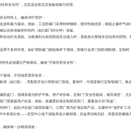
捷性和安全性"，尤其适合珠宝店老板或银行经理。
安全特性上，确保
360
°防护：
击波和暴力撬动。例如，工业防爆门采用特种钢材，密封性能优异，能阻止爆炸气体
难以在标准破坏时间内（如
C
级门
60
分钟）攻破。
和自动灯光系统。当检测到火焰切割或非法侵入时，系统发出警报并启动库内照明。
适用于多样环境。如矿用防爆门能抵御井下潮湿，而银行金库门则防潮防锈。定制时
些特性必须通过严格测试，确保“可靠性和安全性"。
个领域，不同场景需求各异：
标准（如
C
级），常配双开设计和联动门系统。案例中，中国某银行定制智能门，集
撬防盗门，强调美观与防护平衡。用户评价称，定制门“安全性能高，领导满意"，尤
室门受家庭用户欢迎。例如，收藏爱好者定制双层库门，重量虽大但“防盗"。
特种门，如抗冲击波门或库防爆门。江西厂商为矿场定制产品，在爆炸中“保护矿工生
事件中表现出色——世贸中心地下保险库虽大楼倒塌，但金库结构完好，突显其防爆能
，确保每一步精准高效：