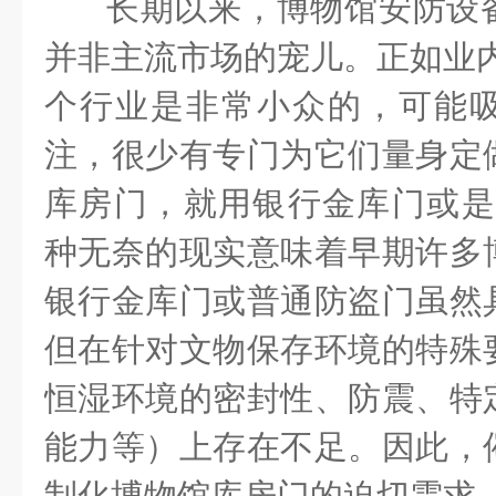
长期以来，博物馆安防设
并非主流市场的宠儿。正如业内
个行业是非常小众的，可能
注，很少有专门为它们量身定
库房门，就用银行金库门或是
种无奈的现实意味着早期许多
银行金库门或普通防盗门虽然
但在针对文物保存环境的特殊
恒湿环境的密封性、防震、特
能力等）上存在不足。因此，
制化博物馆库房门的迫切需求