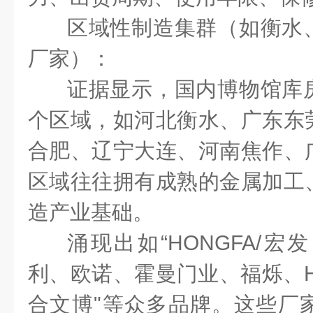
区域性制造集群（如衡水
厂家）：
证据显示，国内博物馆库
个区域，如河北衡水、广东东
合肥、辽宁大连、河南焦作、
区域往往拥有成熟的金属加工
造产业基础。
涌现出如“
HONGFA/
宏发
利、欧诺、霍曼门业、福烁、
合文博"等众多品牌。这些厂