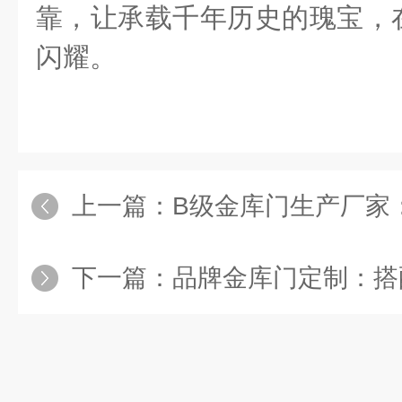
靠，让承载千年历史的瑰宝，
闪耀。
上一篇：
B级金库门生产厂家：生产
下一篇：
品牌金库门定制：搭配U