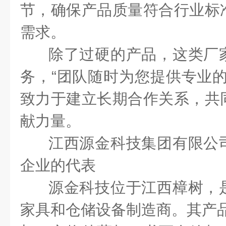
节，确保产品质量符合行业标
需求。
除了过硬的产品，这类厂
务，“团队随时为您提供专业的
致力于建立长期合作关系，共
献力量。
江西源金科技集团有限公
企业的代表
源金科技位于江西樟树，
家具和仓储设备制造商。其产品