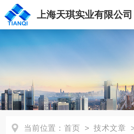
上海天琪实业有限公司
当前位置：
首页
>
技术文章
>