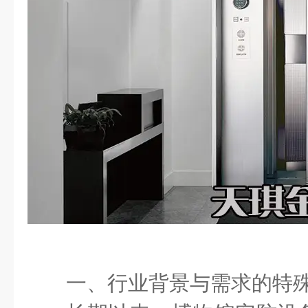
一、行业背景与需求的特