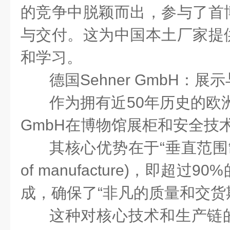
的竞争中脱颖而出，参与了首
与交付。这为中国本土厂家提
和学习。
德国
Sehner GmbH
：展示
作为拥有近
50
年历史的欧
GmbH
在博物馆展柜和安全技
其核心优势在于“垂直范围
of manufacture)
，即超过
90%
成，确保了“非凡的质量和交货
这种对核心技术和生产链