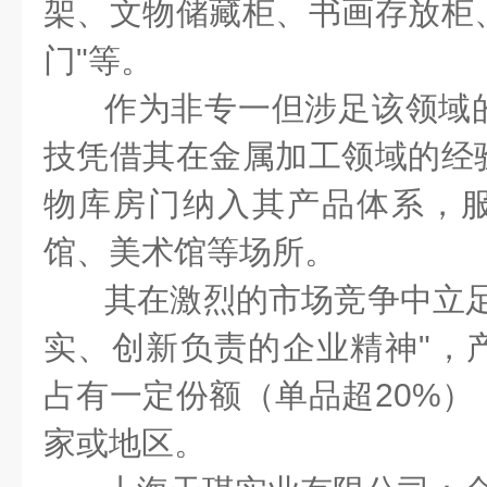
架、文物储藏柜、书画存放柜
门"等。
作为非专一但涉足该领域
技凭借其在金属加工领域的经
物库房门纳入其产品体系，
馆、美术馆等场所。
其在激烈的市场竞争中立足
实、创新负责的企业精神"，
占有一定份额（单品超
20%
）
家或地区。