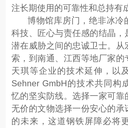
注长期使用的可靠性和总持有
博物馆库房门，绝非冰冷
科技、匠心与责任感的结晶，
潜在威胁之间的忠诚卫士。从
索，到南通、江西等地厂家的
天琪等企业的技术延伸，以
Sehner GmbH
的技术共同构
忆的坚实防线。选择一家可靠
无价的文物选择一份安心的承
的未来，这道钢铁屏障必将