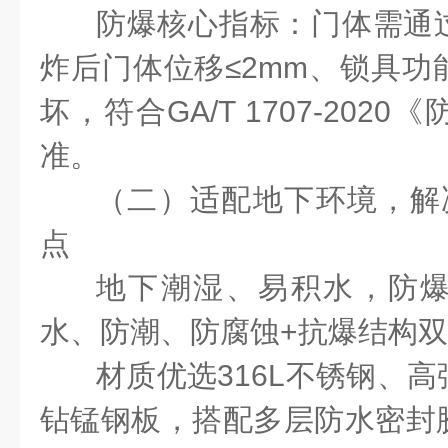
防爆核心指标：门体需通
炸后门体位移≤
2mm
、锁具功
坏，符合
GA/T 1707-2020
《
准。
（二）适配地下环境，解
点
地下潮湿、易积水，防
水、防潮、防腐蚀
+
抗爆结构双
材质优选
316L
不锈钢、高
钻锰钢板，搭配多层防水密封