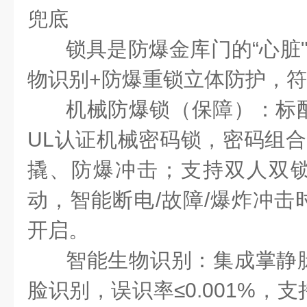
兜底
锁具是防爆金库门的“心脏
物识别
+
防爆重锁立体防护，符
机械防爆锁（保障）：标
UL
认证机械密码锁，密码组合
撬、防爆冲击；支持双人双
动，智能断电
/
故障
/
爆炸冲击
开启。
智能生物识别：集成掌静
脸识别，误识率≤
0.001%
，支