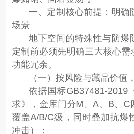
一、定制核心前提：明确
场景
地下空间的特殊性与防爆
定制前必须先明确三大核心需
功能冗余。
（一）按风险与藏品价值
依据国标
GB37481-2019
求》，金库门分
M
、
A
、
B
、
C
覆盖
A/B/C
级，同时叠加抗爆
冲击）：