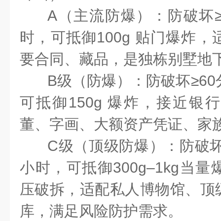
A
（主流防爆）：防破坏
时，可抵御
100g
贴门爆炸，
要合同、藏品，是独栋别墅地
B
级（防爆）：防破坏≥
60
可抵御
150g
爆炸，接近银行
董、字画、大额资产凭证、家
C
级（顶级防爆）：防破坏
小时，可抵御
300g
–
1kg
当量
压破拆，适配私人博物馆、顶
库，满足风险防护需求。