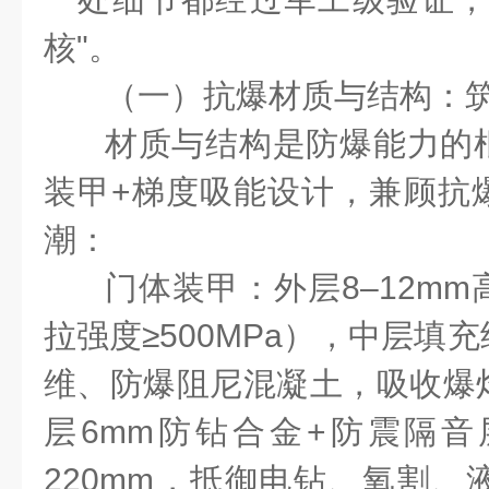
核"。
（一）抗爆材质与结构：
材质与结构是防爆能力的
装甲
+
梯度吸能设计，兼顾抗
潮：
门体装甲：外层
8
–
12mm
拉强度≥
500MPa
），中层填充
维、防爆阻尼混凝土，吸收爆
层
6mm
防钻合金
+
防震隔音
220mm
，抵御电钻、氧割、