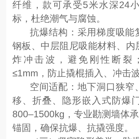
纤维，款可承受
5
米水深
24
标，杜绝潮气与腐蚀。
抗爆结构：采用梯度吸能
钢板、中层阻尼吸能材料、内
炸冲击波，避免刚性断裂
≤
1mm
，防止撬棍插入、冲击
空间适配：地下洞口狭窄
移、折叠、隐形嵌入式防爆
800
–
1500kg
，专业勘测墙体承
锚固，确保抗爆、抗撬强度。