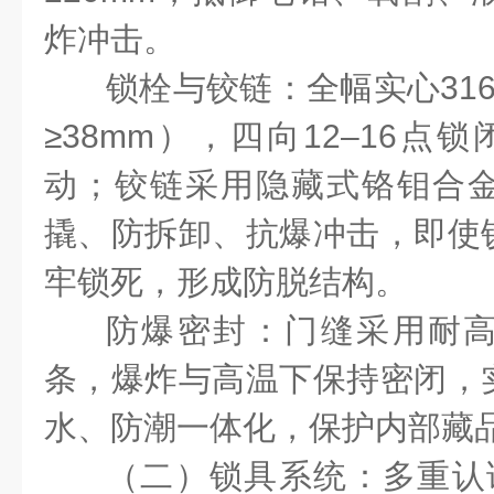
炸冲击。
锁栓与铰链：全幅实心
31
≥
38mm
），四向
12
–
16
点锁
动；铰链采用隐藏式铬钼合
撬、防拆卸、抗爆冲击，即使
牢锁死，形成防脱结构。
防爆密封：门缝采用耐
条，爆炸与高温下保持密闭，
水、防潮一体化，保护内部藏
（二）锁具系统：多重认