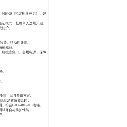
、时间锁（指定时段开启），智
验证模式，杜绝单人违规开启。
成防护。
预警、联动即处置。
易损藏品。
、机械应急口、备用电源，保障
格。
心。
预算，出具专属方案。
无隐形消费后签合同。
测，符合
GB37481-2019
标准。
测试开合与防护性能。
行。