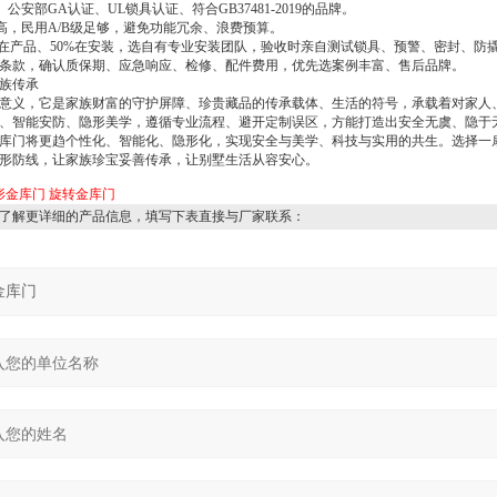
、公安部
GA
认证、
UL
锁具认证、符合
GB37481-2019
的品牌。
高，民用
A/B
级足够，避免功能冗余、浪费预算。
在产品、
50%
在安装，选自有专业安装团队，验收时亲自测试锁具、预警、密封、防
条款，确认质保期、应急响应、检修、配件费用，优先选案例丰富、售后品牌。
族传承
意义，它是家族财富的守护屏障、珍贵藏品的传承载体、生活的符号，承载着对家人
、智能安防、隐形美学，遵循专业流程、避开定制误区，方能打造出安全无虞、隐于
库门将更趋个性化、智能化、隐形化，实现安全与美学、科技与实用的共生。选择一
形防线，让家族珍宝妥善传承，让别墅生活从容安心。
形金库门
旋转金库门
了解更详细的产品信息，填写下表直接与厂家联系：