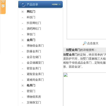
产品目录
网红门
科技门
-
抖音网红门
-
酒吧网红门
-
掌纹门
-
金库门
点击放大
博物馆金库门
-
别墅金库门
的详细资料：
防爆金库门
-
别墅金库门
的定制，绝非简单的“
金店仓储门
-
度防护不同，别墅门需兼顾三大核
金店储藏室门
相较于传统成品金库门，定制化服
-
形、固若金汤"。
密室金库门
-
避险室金库门
-
避难间金库门
-
枪库门
密室门
-
博物馆库房
-
文物珠宝门
-