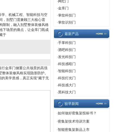
·
网红门
·
金库门
科学、机械工程、智能科技与空
·
掌纹科技门
同，别墅门需兼顾三大核心需
·
掌纹识别门
构限制，融入别墅整体装修风格
地下场景的痛点，让金库门既成
最新产品
藏于
·
手掌科技门
·
酒吧科技门
·
发光科技门
·
科技感暗门
银行金库门侧重公共场景的高强
·
智能科技门
墅整体装修风格实现隐形防护。
间的美学质感，真正实现“藏于无
·
科技灯光门
·
科技感大门
·
黑科技大门
较早新闻
·
如何做好密集架投标书？
·
密集架技术培训方案
·
智能密集架新品上市