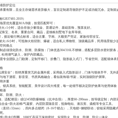
准防护定位
承重有限，且业主存储需求差异极大，盲目定制易导致防护不足或功能冗余。定制前
标
GB37481-2019
）
场景优先覆盖
M/A/B
级，按需匹配即可：
耐火≥
1
小时，适合存放少量现金、普通证件、基础首饰，预算友好。
配珠宝、名表、重要合同、藏品，是独栋别墅地下金库等级。
时，接近银行网点标准，适合古董、字画、大额资产凭证、家族传世珍宝。
耐火≥
6
小时，可抵御火焰切割、爆破，适合私人博物馆、顶级藏品库，民用场景较少
空间痛点
制必须强化防水、防潮、防腐蚀：门体优选
304/316L
不锈钢，搭配多层防水密封胶条
，杜绝潮气渗入，保护内部藏品。
需专业团队上门勘测，定制平移门、折叠门、隐形嵌入式门，节省空间、适配墙体承
格
低调安全"：拒绝厚重突兀的金属外观，采用嵌入式隐形设计，门体与墙体齐平、无外
与地下酒窖、影音室、书房风格融合，看似装饰墙
/
书架，实则顶级防护屏障。
用并重
、锁具系统、智能配置、美学设计四大维度，每一处细节都决定防护效果与使用体验，
根基
坏、防潮、防火：
蚀、适配潮湿）或
Q345B
防爆钢板（抗冲击强），厚度
60
–
200mm
，按等级定制；内部
钻合金
+
防火岩棉
/
气凝胶、内层防震隔音层，抵御电钻、液压剪、撬棍等专业工具。
（直径≥
32mm
），四向多点锁闭（
8
–
16
个锁点），天地锁
+
侧锁联动；铰链采用隐藏
死。
维
+
防水
O
型圈，
1000
℃高温下保持密封，实现防火、防水、防潮、防尘一体化。