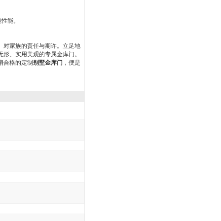
撬性能。
、对家族的责任与期许。立足地
无形、实用美观的专属金库门。
扇合格的定制
别墅金库门
，便是