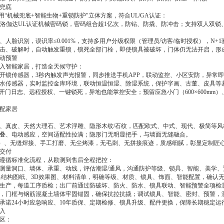
兜底
用“机械兜底
+
智能生物
+
重锁防护"立体方案，符合
UL/GA
认证：
洛伽达
UL
认证机械密码锁，密码组合超
1
亿次，防钻、防撬、防冲击；支持双人双锁
、人脸识别，误识率≤
0.001%
，支持多用户分级权限（管理员
/
访客
/
临时授权），
N+1
击、破解时，自动触发重锁，锁死全部门栓，即使锁具被破坏，门体仍无法开启，形
动预警
入智能家居，打造全天候守护：
开锁传感器，
3
秒内触发声光报警，同步推送手机
APP
，联动监控、小区安防，异常即
水传感器，实时监控金库环境，联动恒温恒湿、除湿系统，保护字画、古董、皮具等
开门日志、远程授权、一键锁死，异地也能掌控安全；预留应急小门（
600
×
600mm
）
配家居
、真皮、天然大理石、艺术浮雕、隐形木纹
/
石纹，匹配欧式、中式、现代、极简等风
叠、电动感应，空间适配性拉满；隐形门无明显把手，与墙面无缝融合。
）、无缝焊接、手工打磨、无尘烤漆，无毛刺、无拼接痕迹，质感细腻，彰显定制匠
交付
遵循标准化流程，从勘测到售后全程把控：
测量洞口、墙体、承重、动线，评估潮湿
/
通风，沟通防护等级、锁具、智能、美学、
具结构图纸、
3D
效果图、材料清单，明确等级、材质、锁具、饰面、智能配置，确认
生产，每道工序质检；出厂前通过防破坏、防火、防水、锁具联动、智能预警全项检
，门框与钢筋混凝土墙体牢固锚固，确保抗拉抗撬；调试锁具、智能、密封、预警，
承诺
24
小时应急响应、
10
年质保、定期检修、锁具升级、配件更换，保障长期稳定运
入
区：