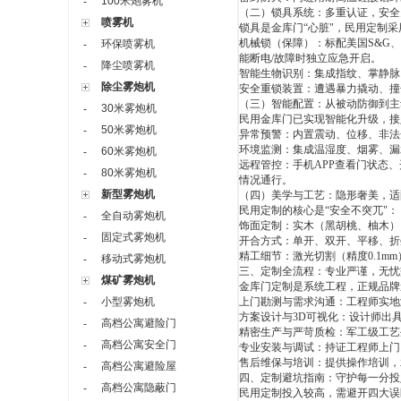
100米炮雾机
-
（二）锁具系统：多重认证，安全
喷雾机
锁具是金库门“心脏"，民用定制采
机械锁（保障）：标配美国
S&G
、
环保喷雾机
-
能断电
/
故障时独立应急开启。
降尘喷雾机
-
智能生物识别：集成指纹、掌静脉
除尘雾炮机
安全重锁装置：遭遇暴力撬动、撞
（三）智能配置：从被动防御到主
30米雾炮机
-
民用金库门已实现智能化升级，接
50米雾炮机
-
异常预警：内置震动、位移、非法
环境监测：集成温湿度、烟雾、漏
60米雾炮机
-
远程管控：手机
APP
查看门状态、
80米雾炮机
-
情况通行。
新型雾炮机
（四）美学与工艺：隐形奢美，适
民用定制的核心是“安全不突兀"：
全自动雾炮机
-
饰面定制：实木（黑胡桃、柚木）
固定式雾炮机
-
开合方式：单开、双开、平移、折
精工细节：激光切割（精度
0.1mm
移动式雾炮机
-
三、定制全流程：专业严谨，无忧
煤矿雾炮机
金库门定制是系统工程，正规品牌
小型雾炮机
上门勘测与需求沟通：工程师实地
-
方案设计与
3D
可视化：设计师出
高档公寓避险门
-
精密生产与严苛质检：军工级工艺
高档公寓安全门
-
专业安装与调试：持证工程师上门
售后维保与培训：提供操作培训，
高档公寓避险屋
-
四、定制避坑指南：守护每一分投
高档公寓隐蔽门
-
民用定制投入较高，需避开四大误