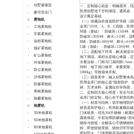
别墅避难室
-
一、定制核心前提：明确需求，找
民用别墅地下空间潮湿、通风差、
豪宅安全门
-
设计奠定基础。
雾炮机
（一）按藏品价值选防护等级（国
金库门分
M
、
A
、
B
、
C
四级，民用
工地雾炮机
-
M
级（基础）：防破坏≥
15
分钟、
车载雾炮机
-
防破坏≥
30
分钟、耐火≥
2
小时，适
远程雾炮机
-
B
级：防破坏≥
60
分钟、耐火≥
4
小
C
级（顶级）：防破坏≥
120
分钟、
煤矿雾炮机
-
（二）适配地下环境，解决潮湿与
矿山雾炮机
-
地下潮湿、易积水是核心难题，定
水量达标；门框与门扇间隙≤
1mm
环保雾炮机
-
同时，地下洞口狭窄、承重受限，
防尘雾炮机
-
1000kg
）导致墙体开裂。
沙场雾炮机
-
（三）隐形美学，融入别墅整体风
民用金库门的核心是“隐形防护、
防爆雾炮机
-
材、艺术涂料、金属拉丝等饰面，
果树雾炮机
-
二、定制四大核心维度：安全与实
金库门的定制，核心在于材质结构
除霾雾炮机
-
（一）材质与结构：筑牢物理防护
炮雾机
材质是防护核心，民用款兼顾抗破
30米炮雾机
门体材质：优先
304
不锈钢（耐腐
-
腐装饰层、中层加厚防爆钢板
+
防
50米炮雾机
-
锁栓与铰链：全幅实心不锈钢锁栓
80米炮雾机
-
卸，即使铰链受损，锁栓仍牢牢锁
密封防火：门缝用耐高温硅酸铝纤