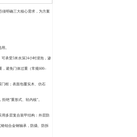
必须明确三大核心需求，为方案
选用。
，可承受
5
米水深
24
小时浸泡，渗
重，避免门体过重（常规
600
–
露门框；表面包覆实木、仿石
拒绝“重形式、轻内核"。
采用多层复合装甲结构：外层防
式铬钼合金钢轴承，防撬、防拆