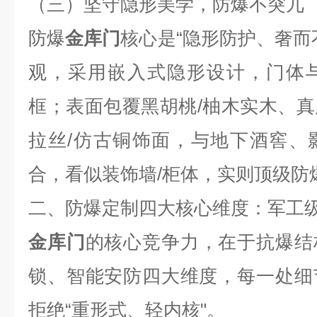
（三）坚守隐形美学，防爆不突兀
防爆
金库门
核心是“隐形防护、奢而
观，采用嵌入式隐形设计，门体
框；表面包覆黑胡桃
/
柚木实木、真
拉丝
/
仿古铜饰面，与地下酒窖、
合，看似装饰墙
/
柜体，实则顶级防
二、防爆定制四大核心维度：军工
金库门
的核心竞争力，在于抗爆结
锁、智能安防四大维度，每一处细
拒绝“重形式、轻内核"。