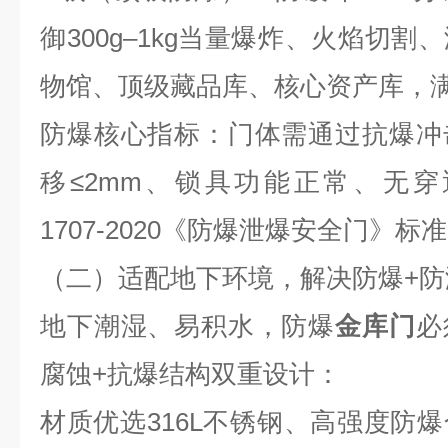
御
300g
–
1kg
当量爆炸、火焰切割、
物馆、顶级藏品库、核心资产库，
防爆核心指标：门体需通过抗爆冲
移≤
2mm
、锁具功能正常、无穿
1707-2020
《防爆泄爆安全门》标准
（二）适配地下环境，解决防爆
+
防
地下潮湿、易积水，防爆
金库门
必
腐蚀
+
抗爆结构双重设计：
材质优选
316L
不锈钢、高强度防爆