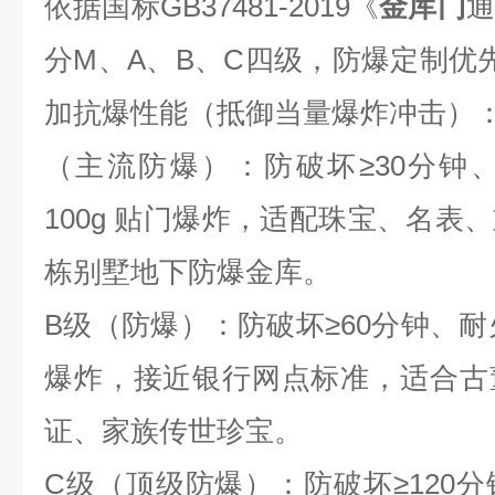
依据国标
GB37481-2019
《
金库门
分
M
、
A
、
B
、
C
四级，防爆定制优
加抗爆性能（抵御
当量爆炸冲击）
（主流防爆）：防破坏≥
30
分钟、
100g
贴门爆炸，适配珠宝、名表、
栋别墅地下防爆金库。
B
级（防爆）：防破坏≥
60
分钟、耐
爆炸，接近银行网点标准，适合古
证、家族传世珍宝。
C
级（顶级防爆）：防破坏≥
120
分