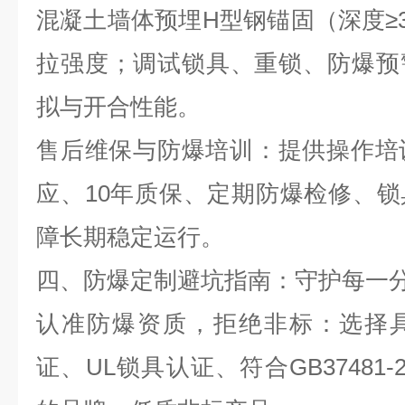
混凝土墙体预埋
H
型钢锚固（深度≥
拉强度；调试锁具、重锁、防爆预
拟与开合性能。
售后维保与防爆培训：提供操作培
应、
10
年质保、定期防爆检修、锁
障长期稳定运行。
四、防爆定制避坑指南：守护每一
认准防爆资质，拒绝非标：选择
证、
UL
锁具认证、符合
GB37481-