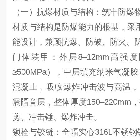
（一）抗爆材质与结构：筑牢防爆
材质与结构是防爆能力的根基，采
能设计，兼顾抗爆、防破、防火、
门体装甲：外层
8
–
12mm
高强度
≥
500MPa
），中层填充纳米气凝胶
混凝土，吸收爆炸冲击波与高温，
震隔音层，整体厚度
150
–
220mm
，
剪、冲击锤、爆炸冲击。
锁栓与铰链：全幅实心
316L
不锈钢