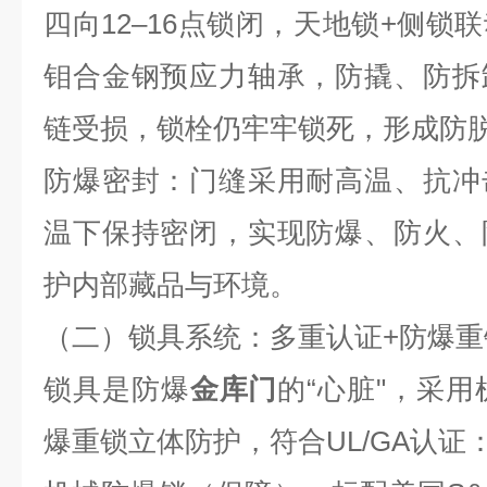
四向
12
–
16
点锁闭，天地锁
+
侧锁联
钼合金钢预应力轴承，防撬、防拆
链受损，锁栓仍牢牢锁死，形成防
防爆密封：门缝采用耐高温、抗冲
温下保持密闭，实现防爆、防火、
护内部藏品与环境。
（二）锁具系统：多重认证
+
防爆重
锁具是防爆
金库门
的“心脏"，采
爆重锁立体防护，符合
UL/GA
认证