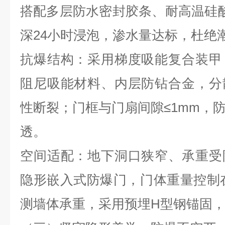
搭配多层防水密封胶条、耐高温硅
深
24
小时浸泡，渗水量达标，杜绝
抗爆结构：采用梯度吸能复合装甲
阻尼吸能材料、内层防钻合金，分
性断裂；门框与门扇间隙≤
1mm
，
透。
空间适配：地下洞口狭窄、承重受
隐形嵌入式防爆门，门体重量控制
测墙体承重，采用预埋
H
型钢锚固